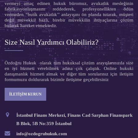
vermeyi amaç edinen hukuk büromuz, avukatlık mesleğinin
fabrikasyonlaşmasını reddederek, profesyonellikten ödün
vermeden “butik avukatlık’’ anlayışını ön planda tutarak, müşteri
değil müvekkil bazlı, birebir müvekkilin ihtiyaçlarına çözüm
bularak hareket etmektedir.
Size Nasıl Yardımcı Olabiliriz?
Özdoğru Hukuk olarak tüm hukuksal çözüm arayışlarınızda size
en iyi hizmeti verebilmek adına çok çalıştık. Online hukuki
danışmanlık hizmeti almak ve diğer tüm sorularınız için iletişim
formumuzu doldurarak bizimle iletişime geçebilirsiniz
İLETİŞİM KURUN
İstanbul Finans Merkezi, Finans Cad Sarphan Finanspark
B Blok, 5B No:359 İstanbul
info@ozdogruhukuk.com