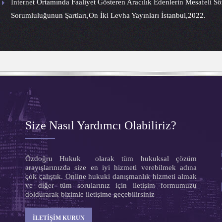
İnternet Ortamında Faaliyet Gösteren Aracılık Edenlerin Mesafeli 
Sorumluluğunun Şartları,On İki Levha Yayınları İstanbul,2022.
Size Nasıl Yardımcı Olabiliriz?
k
Özdoğru Hukuk olarak tüm hukuksal çözüm
e
arayışlarınızda size en iyi hizmeti verebilmek adına
k
çok çalıştık. Online hukuki danışmanlık hizmeti almak
ı
ve diğer tüm sorularınız için iletişim formumuzu
k
doldurarak bizimle iletişime geçebilirsiniz
l
m
İLETİŞİM KURUN