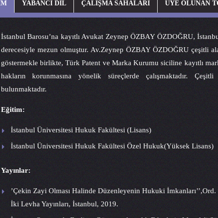
İM
YABANCI DİL
ÇALIŞMA SAHALARI
ÜYE OLUNAN 
İstanbul Barosu’na kayıtlı Avukat Zeynep ÖZBAY ÖZDOĞRU, İstanbul
derecesiyle mezun olmuştur. Av.Zeynep ÖZBAY ÖZDOĞRU çeşitli alanl
göstermekle birlikte, Türk Patent ve Marka Kurumu siciline kayıtlı mar
hakların korunmasına yönelik süreçlerde çalışmaktadır. Çeşitl
bulunmaktadır.
Eğitim:
İstanbul Üniversitesi Hukuk Fakültesi (Lisans)
İstanbul Üniversitesi Hukuk Fakültesi Özel Hukuk(Yüksek Lisans)
Yayınlar:
’Çekin Zayi Olması Halinde Düzenleyenin Hukuki İmkanları’’,Ord. P
İki Levha Yayınları, İstanbul, 2019.