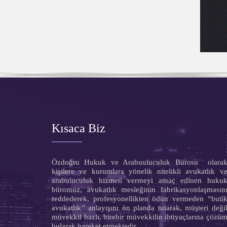
Kısaca Biz
Özdoğru Hukuk ve Arabuuluculuk Bürosu olara
kişilere ve kurumlara yönelik nitelikli avukatlık v
arabuluculuk hizmeti vermeyi amaç edinen huku
büromuz, avukatlık mesleğinin fabrikasyonlaşmasın
reddederek, profesyonellikten ödün vermeden “buti
avukatlık’’ anlayışını ön planda tutarak, müşteri deği
müvekkil bazlı, birebir müvekkilin ihtiyaçlarına çözü
bularak hareket etmektedir.