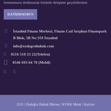
formumuzu doldurarak bizimle iletişime geçebilirsiniz
İLETİŞİM KURUN
İstanbul Finans Merkezi, Finans Cad Sarphan Finanspark
B Blok, 5B No:359 İstanbul
info@ozdogruhukuk.com
0216 510 23 22(Telefon)
0546 693 64 78 (Mobil)
2026 |
Özdoğru Hukuk Bürosu
|
KVKK Metni
|
Kariyer