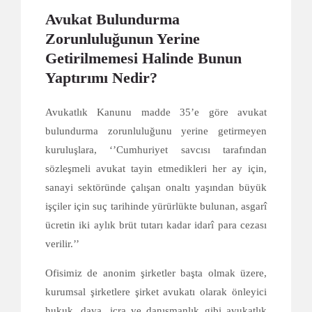
Avukat Bulundurma
Zorunluluğunun Yerine
Getirilmemesi Halinde Bunun
Yaptırımı Nedir?
Avukatlık Kanunu madde 35’e göre avukat
bulundurma zorunluluğunu yerine getirmeyen
kuruluşlara, ‘’Cumhuriyet savcısı tarafından
sözleşmeli avukat tayin etmedikleri her ay için,
sanayi sektöründe çalışan onaltı yaşından büyük
işçiler için suç tarihinde yürürlükte bulunan, asgarî
ücretin iki aylık brüt tutarı kadar idarî para cezası
verilir.’’
Ofisimiz de anonim şirketler başta olmak üzere,
kurumsal şirketlere şirket avukatı olarak önleyici
hukuk, dava, icra ve danışmanlık gibi avukatlık