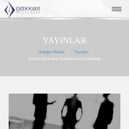
YAYINLAR
Özdoğru Hukuk
»
Yayınlar
»
Şirketlerde Avukat Bulundurma Zorunluluğu